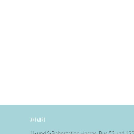
ANFAHRT
U- und S-Bahnstation Harras. Bus 53 und 132,